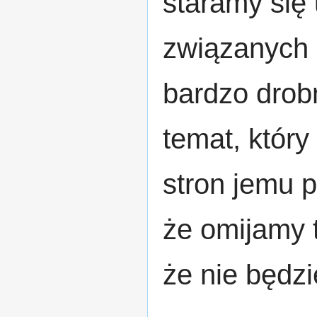
staramy się
związanych 
bardzo drobn
temat, któr
stron jemu 
że omijamy t
że nie będz