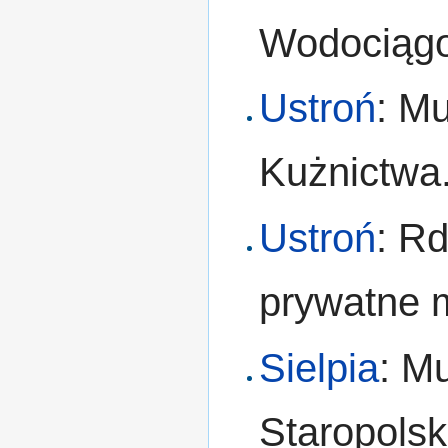
Wodociąg
Ustroń
: M
Kużnictwa
Ustroń
: R
prywatne 
Sielpia
: M
Staropolsk