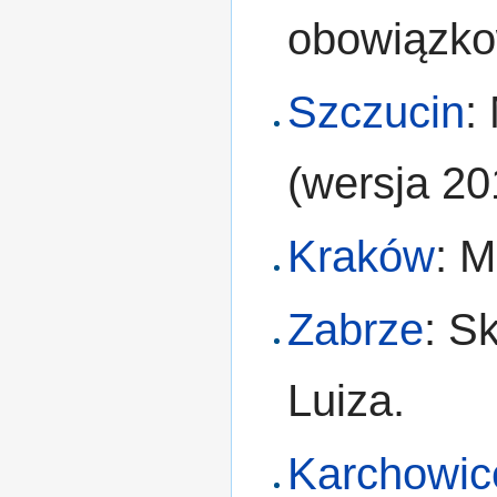
obowiązko
Szczucin
:
(wersja 20
Kraków
: 
Zabrze
: S
Luiza.
Karchowic