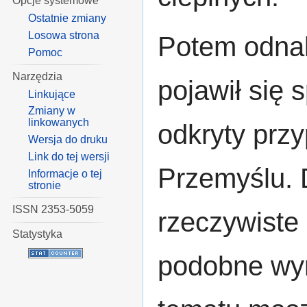
Opcje systemowe
Ostatnie zmiany
Losowa strona
Potem odnal
Pomoc
Narzędzia
pojawił się 
Linkujące
Zmiany w
linkowanych
odkryty prz
Wersja do druku
Link do tej wersji
Przemyślu. 
Informacje o tej
stronie
ISSN 2353-5059
rzeczywiste 
Statystyka
podobne wym