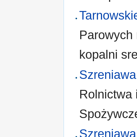
Tarnowski
Parowych 
kopalni sr
Szreniawa
Rolnictwa 
Spożywcz
Szreniawa