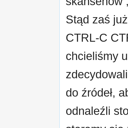
skansenów , 
Stąd zaś już
CTRL-C CTR
chcieliśmy 
zdecydowali
do źródeł, 
odnaleźli s