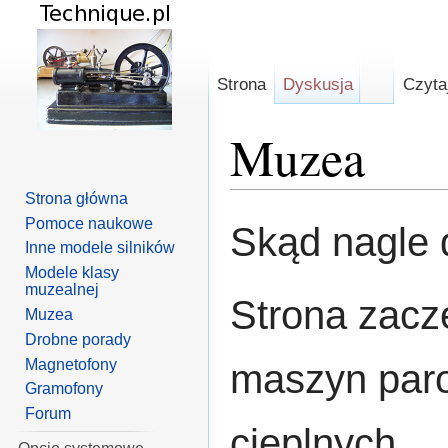
Strona
Dyskusja
Czyta
Muzea
Strona główna
Skocz do:
nawigacja
,
szuka
Pomoce naukowe
Skąd nagle 
Inne modele silników
Modele klasy
muzealnej
Strona zaczę
Muzea
Drobne porady
Magnetofony
maszyn paro
Gramofony
Forum
cieplnych.