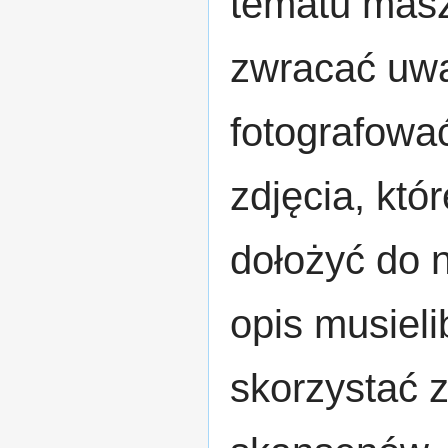
tematu mas
zwracać uwa
fotografować
zdjęcia, któ
dołożyć do n
opis musiel
skorzystać 